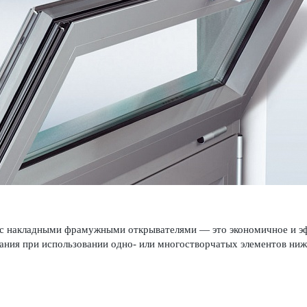
 с накладными фрамужными открывате­лями — это экономичное и э
вания при исполь­зовании одно- или многос­твор­чатых элементов нижн