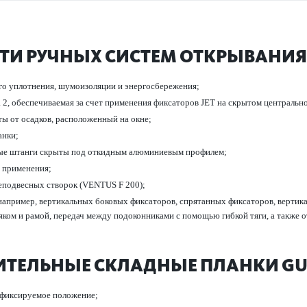
ТИ РУЧНЫХ СИСТЕМ ОТКРЫВАНИЯ 
о уплотнения, шумои­з­ол­яции и энергосбережения;
а 2, обеспечиваемая за счет применения фиксат­оров JET на скрытом центральн
ы от осадков, распол­оженный на окне;
анки;
ечные штанги скрыты под откидным алюминиевым профилем;
й применения;
о­д­в­есных створок (VENTUS F 200);
ример, вертик­альных боковых фиксат­оров, спрят­анных фиксат­оров, вертик­
яком и рамой, пер­едач между подоко­нни­ками с помощью гибкой тяги, а также
НИТЕЛЬНЫЕ СКЛАДНЫЕ ПЛАНКИ GU 
 фиксируемое пол­ожение;