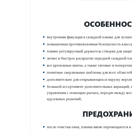
ОСОБЕННОС
внутренняя фиксация в складной планке для лучшег
повы­шенная против­овзломная безоп­асность класс
плавно регулируемый держатель створки для защит
легкое и быстрое раскрытие пер­едней складной пл
все крепежные винты, а также тяговые и попе­р­
понятные сверлильные шаблоны для всех обла­сте
дополнительно для открывающихся наружу верхнеп
большой ассортимент дополнительных вариаций, нап
управ­ления с помощью рычага, пер­едач между кос
идуальных решений;
ПРЕДО­Х­РА
после очистки окна, планки мягко пер­емещаются в