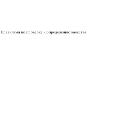
рав­и­лами по проверке и опреде­л­ению качества