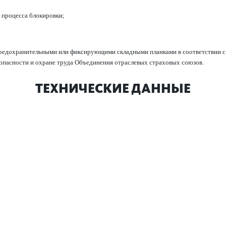
о процесса блокировки;
до­х­ранительными или фиксирующими складными план­ками в соотв­е­тствии с П
зоп­асности и охране труда Объединения отрасл­евых страховых союзов.
ТЕХНИЧЕСКИЕ ДАННЫЕ