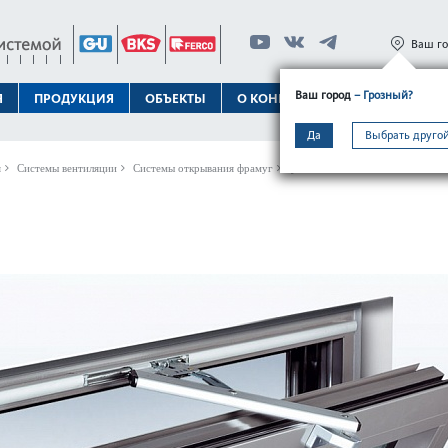
Ваш г
Ваш город
– Грозный?
Я
ПРОДУКЦИЯ
ОБЪЕКТЫ
О КОНЦЕРНЕ
ТЕХПОДДЕРЖК
Да
Выбрать другой
я
Системы вентиляции
Системы открывания фрамуг
Ручные системы