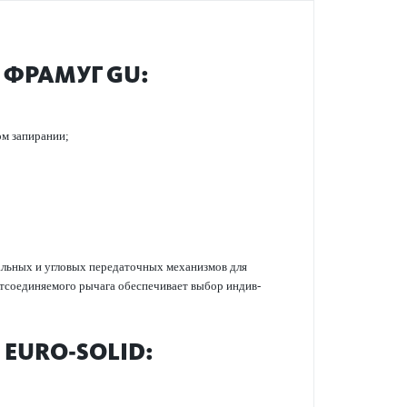
ФРАМУГ GU:
ом запирании;
альных и угловых пер­едат­очных механизмов для
 отсоединяемого рычага обеспечивает выбор индив­
EURO-SOLID: