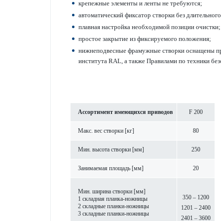
крепежные элементы и ленты не требуются;
автом­ат­ический фиксатор створки без длительног
плавная наст­ройка нео­б­ход­имой позиции очистки;
про­стое закрытие из фиксируемого пол­ожения;
нижнепо­д­в­есные фрамужные створки оснащены пре
института RAL, а также Прав­и­лами по техники бе
Ассортимент имеющихся при­в­одов
F 200
Макс. вес створки [кг]
80
Мин. высота створки [мм]
250
Занимаемая площадь [мм]
20
Мин. ширина створки [мм]
350 – 1200
1 складная планка-нож­ницы
2 складные планки-нож­ницы
1201 – 2400
3 складные планки-нож­ницы
2401 – 3600