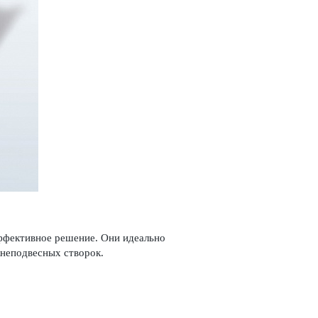
ффективное решение. Они идеально
епо­д­в­есных створок.