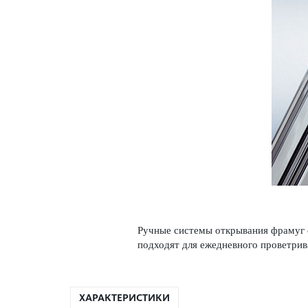
Ручные сис­темы открывания фрамуг
подходят для еже­дн­евного проветр­и
ХАРАКТЕРИСТИКИ