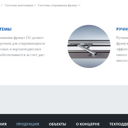
я
Системы вентиляции
Системы открывания фрамуг
СТЕМЫ
РУЧН
крывания фрамуг GU делают
Ручные
фортным для открывающихся
фрамуж
есных и верхнепо­д­в­есных
эффект
обеспечивается за счет дис­
евного
многос
НИЯ
ПРОДУКЦИЯ
ОБЪЕКТЫ
О КОНЦЕРНЕ
ТЕХПОДД