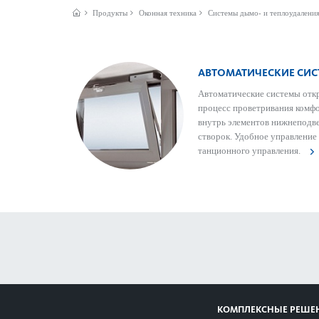
Продукты
Оконная техника
Системы дымо- и теплоудалени
АВТОМАТИЧЕСКИЕ СИ
Автоматические сис­темы от
процесс проветр­ивания ком
внутрь элементов нижнепо­д­в­
створок. Удобное управ­ление 
танцио­нного управ­ления.
КОМПЛЕКСНЫЕ РЕШЕ