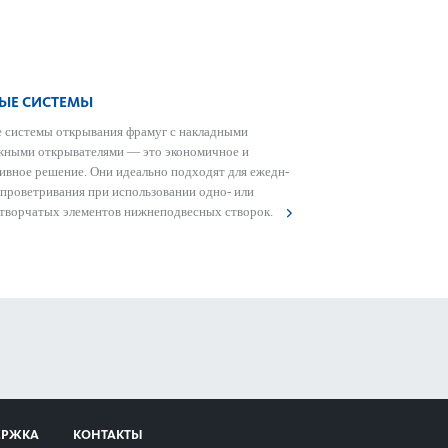
ЫЕ СИСТЕМЫ
 сис­темы открывания фрамуг с накладными
ными открывате­лями — это экономичное и
ивное решение. Они идеально подходят для еже­дн­
 проветр­ивания при исполь­зовании одно- или
­твор­чатых элементов нижнепо­д­в­есных створок.
ЕРЖКА
КОНТАКТЫ