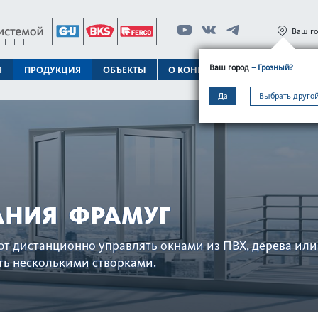
Ваш г
Ваш город
– Грозный?
Я
ПРОДУКЦИЯ
ОБЪЕКТЫ
О КОНЦЕРНЕ
ТЕХПОДДЕРЖК
Да
Выбрать другой
АНИЯ ФРАМУГ
 дистанционно управлять окнами из ПВХ, дерева или м
 нес­колькими створ­ками.