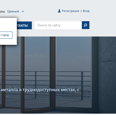
Регистрация
Вход
ород
Грозный
А
КОНТАКТЫ
 город
ет­алла в труднодоступных местах, с