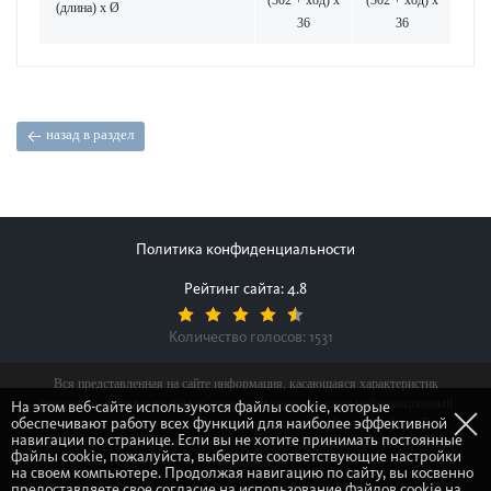
(302 + ход) x
(302 + ход) x
(длина) x Ø
36
36
назад в раздел
Политика конфиденциальности
Рейтинг сайта: 4.8
Количество голосов:
1531
Вся представленная на сайте информация, касающаяся характеристик
продуктов, наличия на складе, стоимости товаров, носит информационный
На этом веб-сайте используются файлы cookie, которые
обеспечивают работу всех функций для наиболее эффективной
характер и ни при каких условиях не является публичной офертой,
навигации по странице. Если вы не хотите принимать постоянные
определяемой положениями Статьи 437(2) Гражданского кодекса Российской
файлы cookie, пожалуйста, выберите соответствующие настройки
Федерации.
на своем компьютере. Продолжая навигацию по сайту, вы косвенно
предоставляете свое согласие на использование файлов cookie на