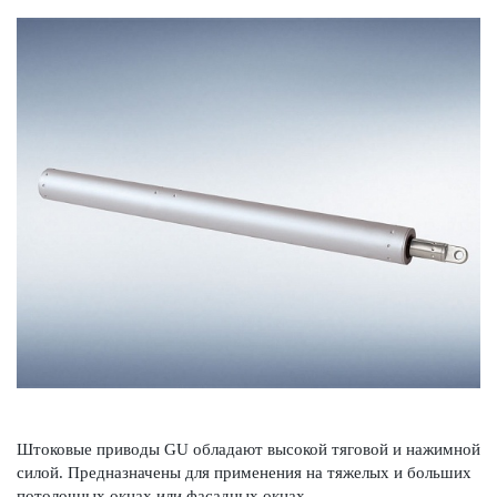
Што­ковые при­воды GU обладают выс­окой тяговой и нажимной
силой. Предн­азн­ачены для применения на тяжелых и больших
потол­очных окнах или фасадных окнах.