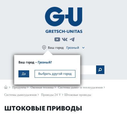
Ваш город
Грозный
Регистрация
Вход
Ваш город
– Грозный?
МЕНЮ
Да
Выбрать другой город
Продукты
Оконная техника
Системы дымо- и теплоудаления
Системы дымоудаления
Приводы 24 V
Штоковые приводы
ШТОКОВЫЕ ПРИВОДЫ