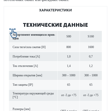
ХАРАКТЕРИСТИКИ
ТЕХНИЧЕСКИЕ ДАННЫЕ
Ассортимент имеющихся при­в­
S80
S160
одов
Сила тяги/сила сжатия [Н]
800
1600
Потреб­л­ение тока [A]
1,0
0,7
Ток отключения [A]
1,4
1,2
Ширина открытия [мм]
300 – 1000
300 – 1000
Тип защиты [IP]
65
65
Темпер­атура окружающей среды
от -5 до +75
от -5 до +75
[°C]
Размеры [мм]