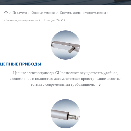
Продукты
Оконная техника
Системы дымо- и теплоудаления
Системы дымоудаления
Приводы 24 V
ЦЕПНЫЕ ПРИВОДЫ
Цепные электропри­воды GU позв­оляют осущес­твлять удобное,
экономичное и полно­стью автом­ат­ическое проветр­ивание в соотв­е­
тствии с современными требованиями.