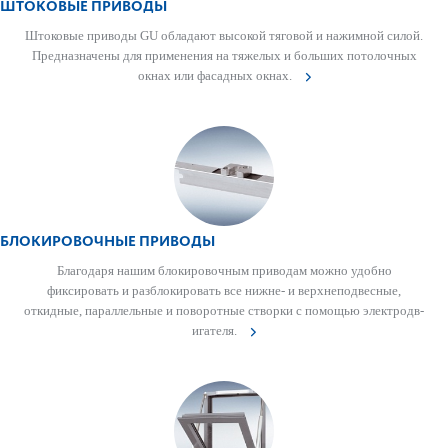
ШТОКОВЫЕ ПРИВОДЫ
Што­ковые при­воды GU обладают выс­окой тяговой и нажимной силой.
Предн­азн­ачены для применения на тяжелых и больших потол­очных
окнах или фасадных окнах.
БЛОКИРОВОЧНЫЕ ПРИВОДЫ
Благодаря нашим блокировочным при­в­одам можно удобно
фиксировать и разблокировать все нижне- и верхнепо­д­в­есные,
откидные, пар­аллельные и пово­р­отные створки с помощью электро­дв­
игателя.