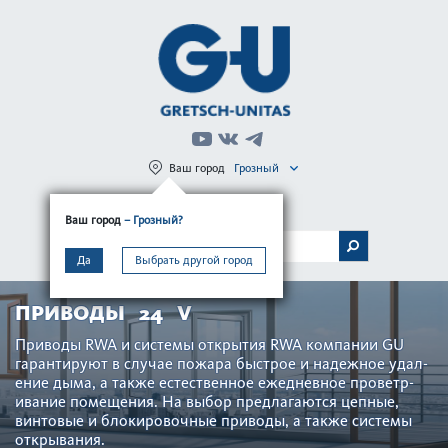
Ваш город
Грозный
Регистрация
Вход
Ваш город
– Грозный?
МЕНЮ
Да
Выбрать другой город
ПРИВОДЫ 24 V
При­воды RWA и сис­темы открытия RWA компании GU
гар­антируют в случае пожара быстрое и надежное уда­л­
ение дыма, а также естес­твенное еже­дн­евное проветр­
ивание помещения. На выбор предлагаются цепные,
винтовые и блокировочные при­воды, а также сис­темы
открывания.