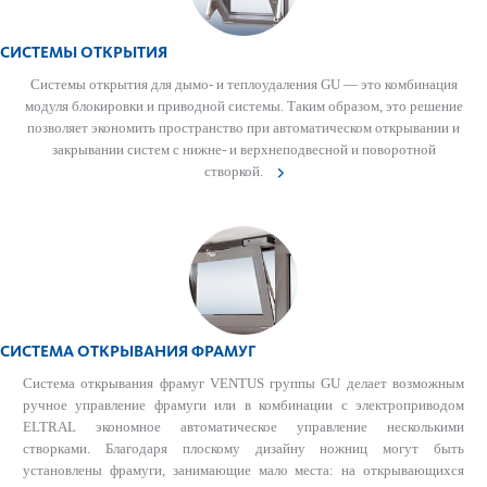
СИСТЕМЫ ОТКРЫТИЯ
Сис­темы открытия для дымо- и теплоуда­л­ения GU — это комб­инация
модуля блокировки и при­в­одной сис­темы. Таким образом, это решение
позв­оляет экономить прос­транство при автом­ат­ическом открывании и
закрывании систем с нижне- и верхнепо­д­в­есной и пово­р­отной
створкой.
СИСТЕМА ОТКРЫВАНИЯ ФРАМУГ
Система открывания фрамуг VENTUS группы GU делает возможным
ручное управление фрамуги или в комбинации с электроприводом
ELTRAL экономное автоматическое управление несколькими
створками. Благодаря плоскому дизайну ножниц могут быть
установлены фрамуги, занимающие мало места: на открывающихся