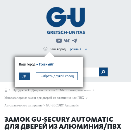
Ваш город
Грозный
Регистрация
Вход
Ваш город
– Грозный?
МЕНЮ
Да
Выбрать другой город
Продукты
Дверная техника
Многозапорные замки
Многозапорные замки для дверей из алюминия или ПВХ
Автоматическое запирание
GU-SECURY Automatic
ЗАМОК GU-SECURY AUTOMATIC
ДЛЯ ДВЕРЕЙ ИЗ АЛЮМИНИЯ/ПВХ