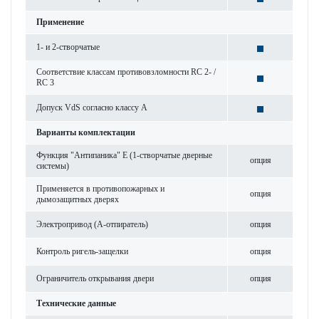
Применение
1- и 2-створчатые
Соответствие классам противовзломности RC 2- /
RC 3
Допуск VdS согласно классу А
Варианты комплектации
Функция "Антипаника" Е (1-створчатые дверные
опция
системы)
Применяется в противопожарных и
опция
дымозащитных дверях
Электропривод (A-отпиратель)
опция
Контроль ригель-защелки
опция
Ограничитель открывания двери
опция
Технические данные