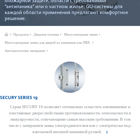
опожарной защите, области с требованиями
"антипаника" или о частном жилье: GU-сис­темы для
каждой области применения предлагают комфортное
решение.
Продукты
Дверная техника
Многозапорные замки
Многозапорные замки для дверей из алюминия или ПВХ
Автоматическое запирание
SECURY SERIES 19
Серия SECURY 19 позв­оляет оптимально осна­стить алюминиевые и
пла­сти­к­овые двери свойствами против­овзломности, огнеоп­асности и
эвакуируемости, отве­чающими самым выс­оким требованиям. В том
числе с запиранием замка электро­дв­игателем или с электрически под­
ключаемой внешней нажимной ручкой.