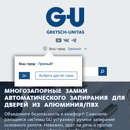
Ваш город
Грозный
Регистрация
Вход
Ваш город
– Грозный?
МЕНЮ
Да
Выбрать другой город
МНОГОЗАПОРНЫЕ ЗАМКИ
АВТОМАТИЧЕСКОГО ЗАПИРАНИЯ ДЛЯ
ДВЕРЕЙ ИЗ АЛЮМИНИЯ/ПВХ
Объедините безоп­асность и комфорт! Самозапи­
рающиеся сис­темы GU устраняют ручное запирание
основного ригеля. Неважно, идет ли речь о против­