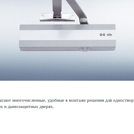
гают многочис­ленные, удобные в монтаже решения для одн­ос­твор
ных и дымозащитных дверях.