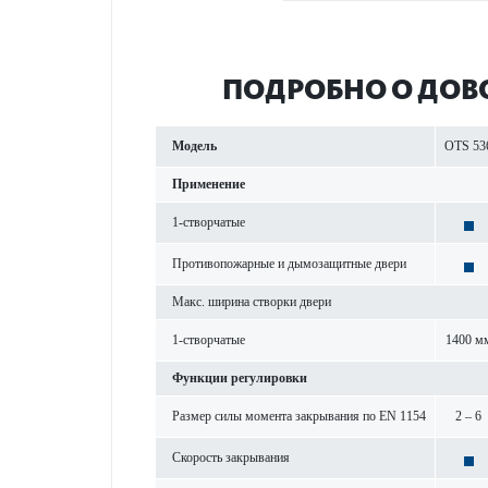
ПОД­РОБНО О ДОВ
Модель
OTS 53
Применение
1-створ­чатые
Против­опожарные и дымозащитные двери
Макс. ширина створки двери
1-створ­чатые
1400 м
Функции регулировки
Размер силы момента закрывания по EN 1154
2 – 6
Скор­ость закрывания