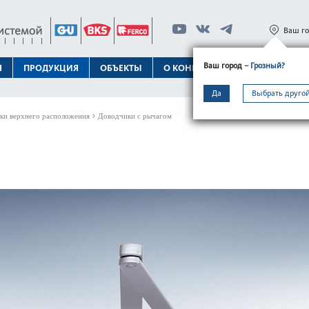
Ваш г
Ваш город
– Грозный?
Я
ПРОДУКЦИЯ
ОБЪЕКТЫ
О КОНЦЕРНЕ
ТЕХПОДДЕРЖК
Да
Выбрать другой
ки верхнего расположения
Доводчики с рычагом