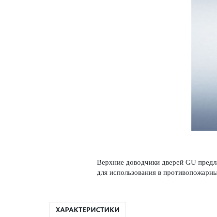
Верхние довод­чики дверей GU предла
для исполь­зования в против­опожар
ХАРАКТЕРИСТИКИ