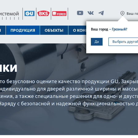
Ваш г
Ваш город
– Грозный?
Я
ПРОДУКЦИЯ
ОБЪЕКТЫ
О КОНЦЕРНЕ
ТЕХПОДДЕРЖК
Да
Выбрать другой
ИКИ
то безус­ловно оцените качество продукции GU. Закр
 индив­идуально для дверей различной ширины и массы
ния, а также специальные решения для одно- и двуст­в
ряду с безоп­асной и надежной функцио­н­ально­стью