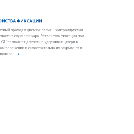
ОЙСТВА ФИКСАЦИИ
тный проход в дневное время – контролируемая
асность в случае пожара. Устройства фиксации пол­
 GU позв­оляют длительно удерживать двери в
ом пол­ожении и самос­тоятельно их закрывают в
 пожара.