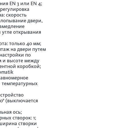
ия EN 3 или EN 4;
 регулировка
а: скорость
хлопывание двери,
замедление
 угле открывания
та: только 40 мм;
таж на двери путем
настройки по
м и высоте между
ентной коробкой;
omatik
равномерное
и температурных
стройство
0° (выключается
ьная ось;
ных створок: 1;
ширина створки