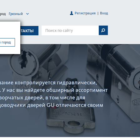
Регистрация
Вход
ород
Грозный
А
КОНТАКТЫ
 город
ывание контролируется гидравлически,
. У нас вы найдете обширный ассортимент
ор­чатых дверей, в том числе для
 довод­чики дверей GU отличаются своим