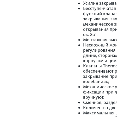
Усилие закрыван
Бесступенчатая
функций клапан
закрывания, за
механическое 
открывания при
ок. 80°;
Монтажная высо
Несложный мон
регулирования 
длине, сторона
корпусом и цем
Клапаны Therm
обеспечивают 
закрывание пр
колебаниях;
Механическое у
фиксации при 9
вручную);
Сменная, раздел
Количество двер
Максимальная 