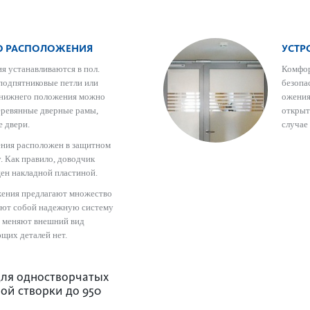
О РАСПОЛОЖЕНИЯ
УСТР
 устанавливаются в пол.
Комфор
подпятниковые петли или
безоп­
 нижнего положения можно
ожения
деревянные дверные рамы,
открыт
е двери.
случае
ния расположен в защитном
. Как правило, доводчик
ен накладной пластиной.
ения предлагают множество
яют собой надежную систему
е меняют внешний вид
щих деталей нет.
для одностворчатых
ой створки до 950