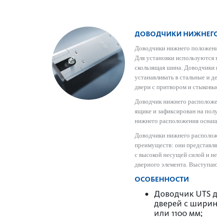
ДОВОДЧИКИ НИЖНЕГ
Доводчики нижнего положения
Для установки используются 
скользящая шина. Доводчики
устанавливать в стальные и 
двери с притвором и стыковы
Доводчик нижнего расположе
ящике и зафиксирован на полу
нижнего расположения оснащ
Доводчики нижнего располож
преимуществ: они представл
с высокой несущей силой и н
дверного элемента. Выступаю
ОСОБЕННОСТИ
Доводчик UTS 
дверей с ширин
или 1100 мм;