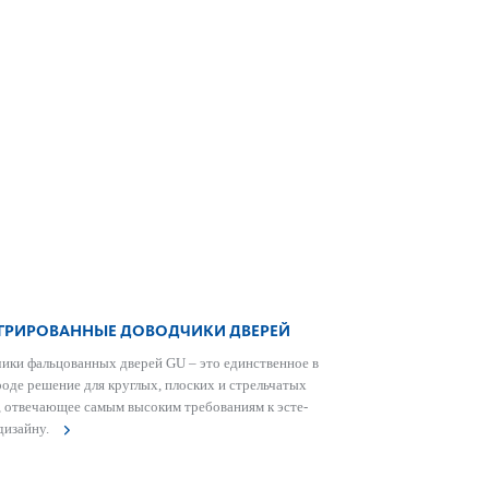
ГРИРОВАННЫЕ ДОВОДЧИКИ ДВЕРЕЙ
чики фальцованных дверей GU – это единственное в
роде решение для круглых, плоских и стрель­чатых
, отве­чающее самым выс­оким требованиям к эсте­
 дизайну.