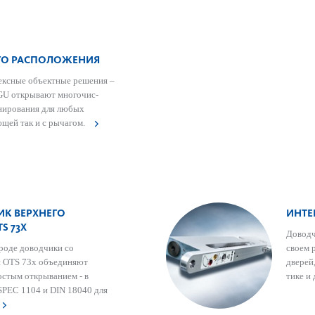
ГО РАСПОЛОЖЕНИЯ
ексные объектные решения –
 GU открывают многочис­
нирования для любых
ющей так и с рычагом.
К ВЕРХНЕГО
ИНТЕ
S 73X
Довод­
 роде доводчики со
своем 
и OTS 73x объединяют
дверей
остым открыванием - в
тике и
SPEC 1104 и DIN 18040 для