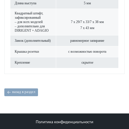
Длина выступа
5 мм
Квадратный штифт,
зафиксированный
– для всех моделей
7 x 29/7 x 33/7 x 38 мм
– дополнительно для
7 x 43 мм
DIRIGENT + ADAGIO
Замок (дополнительный)
рав­номерное запирание
Крышка розетки
с возможно­стью пово­рота
Креп­ление
скрытое
назад в раздел
Политика конфиденциальности