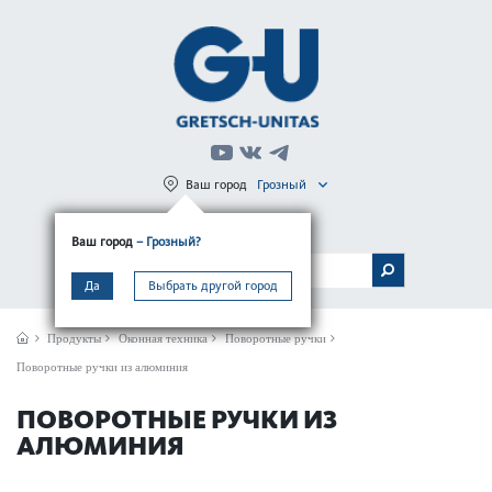
Ваш город
Грозный
Регистрация
Вход
Ваш город
– Грозный?
МЕНЮ
Да
Выбрать другой город
Продукты
Оконная техника
Поворотные ручки
Поворотные ручки из алюминия
ПОВОРОТНЫЕ РУЧКИ ИЗ
АЛЮМИНИЯ