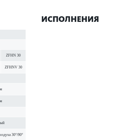
ИСПОЛНЕНИЯ
ZFHN 30
ZFHNV 30
мм
мм
мый
оздуха 30°/90°