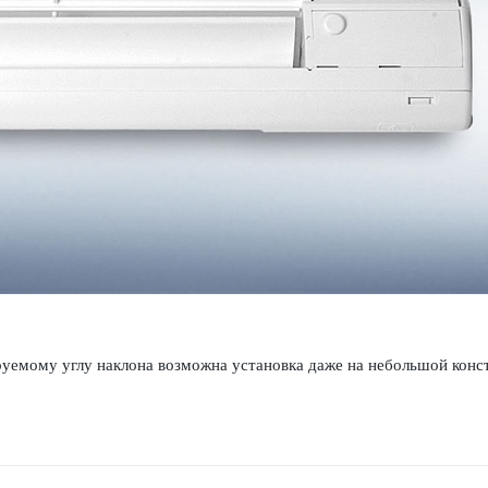
руемому углу наклона возможна установка даже на небо­льшой конс