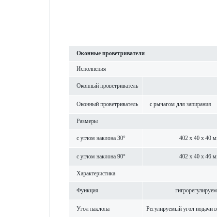
Оконные проветр­иватели
Исполнения
Оконный проветр­иватель
Оконный проветр­иватель
с рычагом для запирания
Размеры
с углом наклона 30°
402 x 40 x 40 
с углом наклона 90°
402 x 40 x 46 
Хар­актер­и­с­тика
Функция
гигро­р­егулируе
Угол наклона
Регулируемый угол подачи в