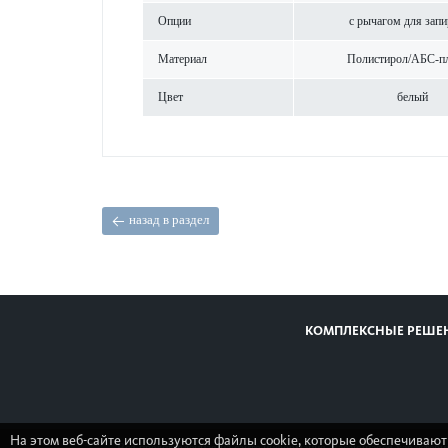
Опции
с рычагом для запи
Материал
Поли­с­тирол/АБС-пл
Цвет
белый
назад в раздел
КОМПЛЕКСНЫЕ РЕШЕ
На этом веб-сайте используются файлы cookie, которые обеспечивают