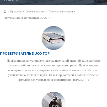
Продукты
Оконная техника
Системы вентиляции
Регулируемые проветриватели DUCO
ПРОВЕТРИВАТЕЛЬ DUCO TOP
Проветр­иватели, установ­ленные на нар­ужной оконной раме, которые
можно комб­инировать со всеми матер­иа­лами рамы. Превосходное
оснащение со звук­ои­з­ол­яцио­нным матер­иалом также спосо­бствует
уменьшению внешнего шума. На выбор дос­тупны дополнительные
фильтры для уменьшения концентрации пыльцы.