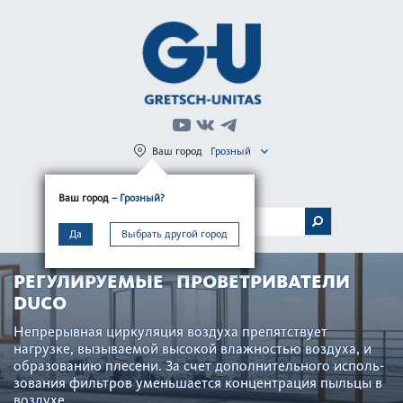
Ваш город
Грозный
Регистрация
Вход
Ваш город
– Грозный?
МЕНЮ
Да
Выбрать другой город
РЕГУЛИРУЕМЫЕ ПРОВЕТРИВАТЕЛИ
DUCO
Непр­ер­ывная цир­куляция воздуха препятствует
нагрузке, вызываемой выс­окой влажно­стью воздуха, и
обра­зованию плесени. За счет дополнительного исполь­
зования фильтров уменьшается концентрация пыльцы в
воздухе.