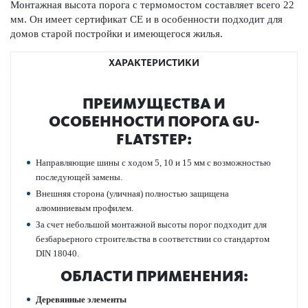
Монтажная высота порога с термомо­стом сос­тавляет всего 22
мм. Он имеет сертификат CE и в особенности подходит для
домов старой пост­ройки и имеющегося жилья.
ХАРАКТЕРИСТИКИ
ПРЕИМУЩЕСТВА И
ОСОБЕННОСТИ ПОРОГА GU-
FLATSTEP:
Направляющие шины с ходом 5, 10 и 15 мм с возможно­стью
пос­л­едующей замены.
Внешняя сторона (уличная) полно­стью защищена
алюминиевым профилем.
За счет небо­льшой монтажной высоты порог подходит для
безба­рьерного строительства в соотв­е­тствии со стандартом
DIN 18040.
ОБЛАСТИ ПРИМЕНЕНИЯ:
Дер­евянные элементы