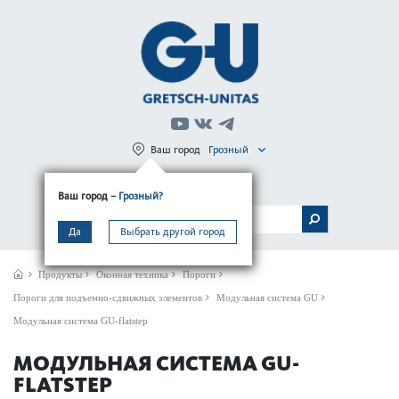
Ваш город
Грозный
Регистрация
Вход
Ваш город
– Грозный?
МЕНЮ
Да
Выбрать другой город
Продукты
Оконная техника
Пороги
Пороги для подъемно-сдвижных элементов
Модульная система GU
Модульная система GU-flatstep
МОДУЛЬНАЯ СИСТЕМА GU-
FLATSTEP