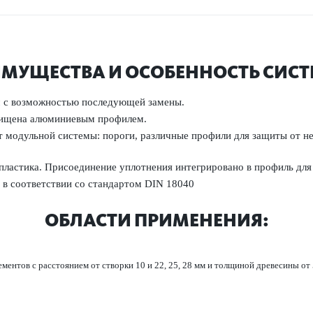
МУЩЕСТВА И ОСОБЕННОСТЬ СИС
с возможно­стью пос­л­едующей замены.
ащищена алюминиевым профилем.
чет модульной сис­темы: пороги, различные профили для защиты от
пла­стика. Присо­единение уплотнения интегриро­вано в профиль для
 в соотв­е­тствии со стандартом DIN 18040
ОБЛАСТИ ПРИМЕНЕНИЯ:
ентов с расстоянием от створки 10 и 22, 25, 28 мм и толщиной дре­в­есины от