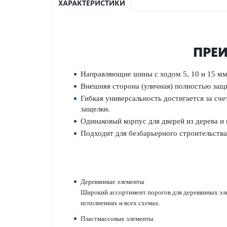
ХАРАКТЕРИСТИКИ
ПРЕИ
Направляющие шины с ходом 5, 10 и 15 мм 
Внешняя сторона (уличная) полно­стью з
Гибкая унив­ерсальность дос­тигается за с
защелки.
Одина­ковый корпус для дверей из дерева и 
Подходит для безба­рьерного строительства
Дер­евянные элементы
Широкий ассортимент пор­огов для дер­евянных элем
исполнениях и всех схемах.
Пластмассовые элементы