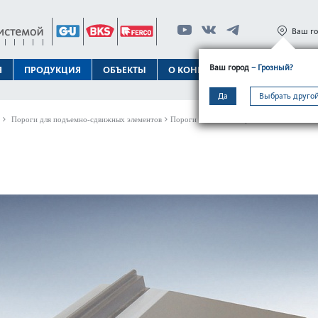
Ваш г
Ваш город
– Грозный?
Я
ПРОДУКЦИЯ
ОБЪЕКТЫ
О КОНЦЕРНЕ
ТЕХПОДДЕРЖК
Да
Выбрать другой
Пороги для подъемно-сдвижных элементов
Пороги GU-ther­mostep