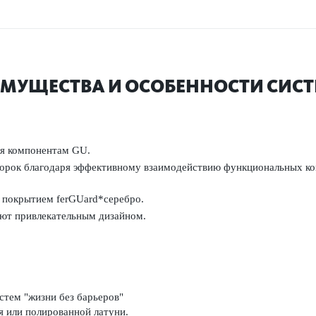
МУЩЕСТВА И ОСОБЕННОСТИ СИС
ря компонентам GU.
ворок благодаря эффективному взаимодействию функциональных ком
покрытием fer­GUard*серебро.
ют привлекательным дизайном.
стем "жизни без барьеров"
я или полированной латуни.