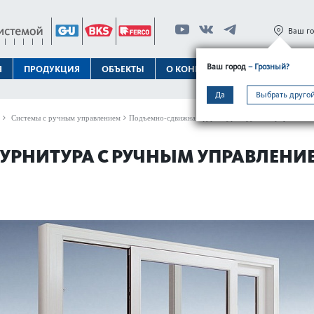
Ваш г
Ваш город
– Грозный?
Я
ПРОДУКЦИЯ
ОБЪЕКТЫ
О КОНЦЕРНЕ
ТЕХПОДДЕРЖК
Да
Выбрать другой
Системы с ручным управлением
Подъемно-сдвижная фурнитура с ручным управлением
РНИТУРА С РУЧНЫМ УПРАВЛЕНИЕ