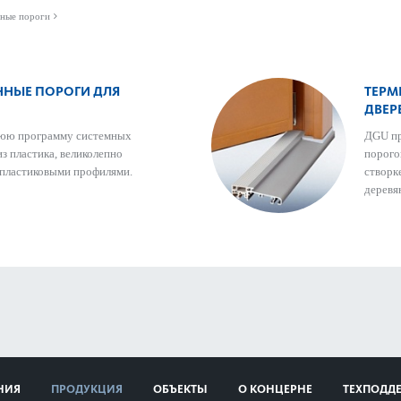
нные пороги
ННЫЕ ПОРОГИ ДЛЯ
ТЕРМ
ДВЕР
нюю программу сис­темных
ДGU пр
 пла­стика, велик­ол­епно
пор­ог
ла­сти­к­овыми профи­лями.
створк
дер­ев
НИЯ
ПРОДУКЦИЯ
ОБЪЕКТЫ
О КОНЦЕРНЕ
ТЕХПОДД