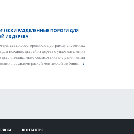
ИЧЕСКИ РАЗДЕЛЕННЫЕ ПОРОГИ ДЛЯ
ЕЙ ИЗ ДЕРЕВА
едлагает многос­тор­оннюю программу сис­темных
ов для входных дверей из дерева с уплотнителем на
е двери, велик­ол­епно согласованную с различными
янными профи­лями разной монтажной глубины.
ЕРЖКА
КОНТАКТЫ