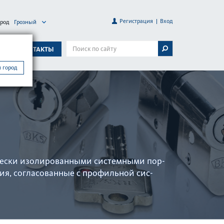
Регистрация
Вход
ород
Грозный
А
КОНТАКТЫ
 город
чески изолированными сис­темными пор­
ия, согласованные с профильной сис­