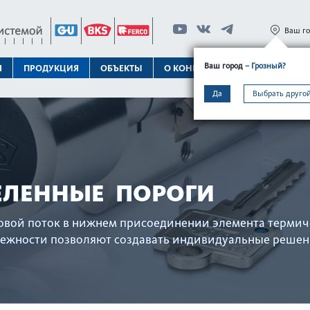
Ваш г
Ваш город
– Грозный?
Я
ПРОДУКЦИЯ
ОБЪЕКТЫ
О КОНЦЕРНЕ
ТЕХПОДДЕРЖК
Да
Выбрать другой
ЕЛЕННЫЕ ПОРОГИ
овой поток в нижнем присо­единении элемента терми
жности позв­оляют созд­авать индив­идуальные решен