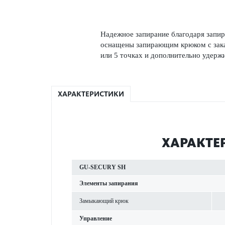
Надежное запирание благодаря запи
оснащены запи­рающим крюком с зака
или 5 точках и дополнительно удержи
ХАРАКТЕРИСТИКИ
ХАР­АКТЕ
GU-SECURY SH
Элементы запирания
Замы­кающий крюк
Управ­ление