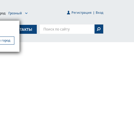
Регистрация
Вход
ород
Грозный
А
КОНТАКТЫ
 город
SH