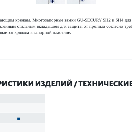
­рающим крюкам. Многозапорные замки GU-SECURY SH2 и SH4 для д
­л­енным стальным вкладышем для защиты от пропила согласно тре
вается крюком в запорной пла­стине.
Р­И­С­ТИКИ ИЗДЕЛИЙ / ТЕХНИЧЕСК