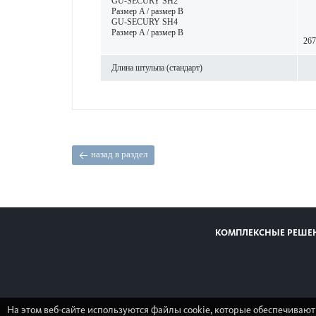
GU-SECURY SH2
Размер A / размер B
GU-SECURY SH4
Размер A / размер B
267
Длина штульпа (стандарт)
назад в раздел
КОМПЛЕКСНЫЕ РЕШЕ
На этом веб-сайте используются файлы cookie, которые обеспечивают
Вся представленная на сайте информация, касающаяся характери