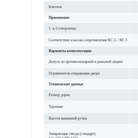
Ключом
Применение
1- и 2-створ­чатые
Соотв­е­тствие классам сопрот­ив­ления RC 2- / RC 3
Вар­ианты комплектации
Допуск по против­опожарной и дымовой защите
Ограничитель открывания двери
Технические данные
Размер дорна
Уда­л­ение
Высота нажимной ручки
Запи­рающие гнезда (стандарт)