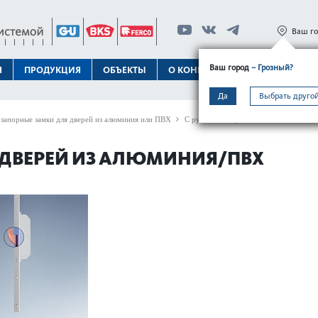
Ваш г
Ваш город
– Грозный?
Я
ПРОДУКЦИЯ
ОБЪЕКТЫ
О КОНЦЕРНЕ
ТЕХПОДДЕРЖК
Да
Выбрать другой
запорные замки для дверей из алюминия или ПВХ
С ручным запиранием
GU-SECURY 
Я ДВЕРЕЙ ИЗ АЛЮМИНИЯ/ПВХ