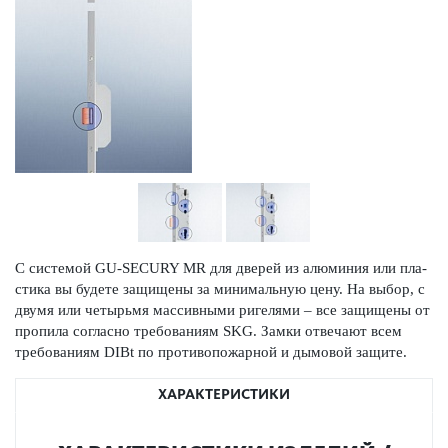
С сис­темой GU-SECURY MR для дверей из алюминия или пла­
стика вы будете защищены за минимальную цену. На выбор, с
двумя или чет­ырьмя масс­ивными риг­е­лями – все защищены от
пропила согласно требованиям SKG. Замки отве­чают всем
требованиям DIBt по против­опожарной и дымовой защите.
ХАРАКТЕРИСТИКИ