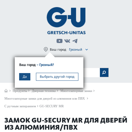
Ваш город
Грозный
Регистрация
Вход
Ваш город
– Грозный?
МЕНЮ
Да
Выбрать другой город
Продукты
Дверная техника
Многозапорные замки
Многозапорные замки для дверей из алюминия или ПВХ
С ручным запиранием
GU-SECURY MR
ЗАМОК GU-SECURY MR ДЛЯ ДВЕРЕЙ
ИЗ АЛЮМИНИЯ/ПВХ