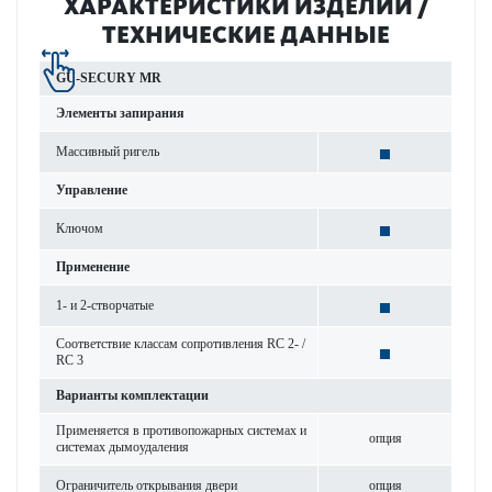
ХАР­АКТЕР­И­С­ТИКИ ИЗДЕЛИЙ /
ТЕХНИЧЕСКИЕ ДАННЫЕ
GU-SECURY MR
Элементы запирания
Масс­ивный ригель
Управ­ление
Ключом
Применение
1- и 2-створ­чатые
Соотв­е­тствие классам сопрот­ив­ления RC 2- /
RC 3
Вар­ианты комплектации
Применяется в против­опожарных сис­темах и
опция
сис­темах дымоуда­л­ения
Ограничитель открывания двери
опция