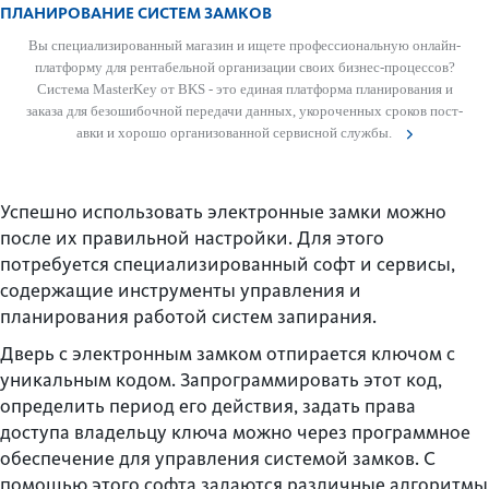
ПЛАНИРОВАНИЕ СИСТЕМ ЗАМКОВ
Вы специал­изированный магазин и ищете проф­есс­ио­н­альную онлайн-
платформу для рентабельной организации своих бизнес-процессов?
Сис­тема MasterKey от BKS - это единая платформа планирования и
заказа для безош­ибочной пер­едачи данных, укор­оченных сроков пос­т­
авки и хорошо органи­з­ованной серв­исной службы.
Успешно использовать электронные замки можно
после их правильной настройки. Для этого
потребуется специализированный софт и сервисы,
содержащие инструменты управления и
планирования работой систем запирания.
Дверь с электронным замком отпирается ключом с
уникальным кодом. Запрограммировать этот код,
определить период его действия, задать права
доступа владельцу ключа можно через программное
обеспечение для управления системой замков. С
помощью этого софта задаются различные алгоритмы