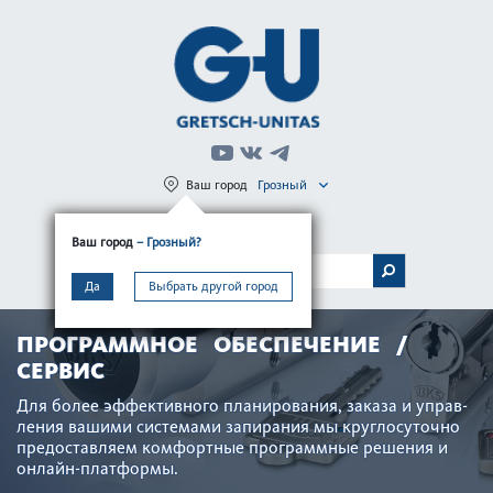
Ваш город
Грозный
Регистрация
Вход
Ваш город
– Грозный?
МЕНЮ
Да
Выбрать другой город
ПРОГРАММНОЕ ОБЕСПЕЧЕНИЕ /
СЕРВИС
Для более эффективного планирования, заказа и управ­
ления вашими сис­темами запирания мы круглосут­очно
предос­тавляем комфортные программные решения и
онлайн-платформы.