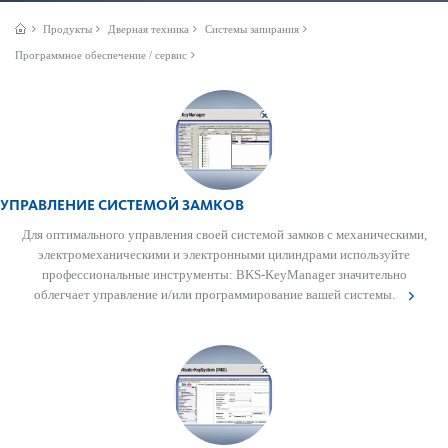
Продукты
Дверная техника
Системы запирания
Программное обеспечение / сервис
УПРАВЛЕНИЕ СИСТЕМОЙ ЗАМКОВ
Для оптимального управ­ления своей сис­темой замков с механичес­кими,
электромеханичес­кими и электронными цилиндрами используйте
проф­есс­ио­н­альные инструменты: BKS-KeyManager значительно
облегчает управ­ление и/или программирование вашей сис­темы.