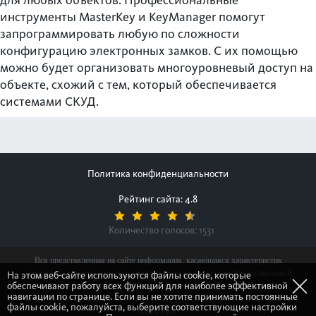
для любых объектов. Профессиональные
инструменты MasterKey и KeyManager помогут
запрограммировать любую по сложности
конфигурацию электронных замков. С их помощью
можно будет организовать многоуровневый доступ на
объекте, схожий с тем, который обеспечивается
системами СКУД.
Политика конфиденциальности
Рейтинг сайта: 4.8
Количество голосов:
1531
Вся представленная на сайте информация, касающаяся характеристик
продуктов, наличия на складе, стоимости товаров, носит информационный
На этом веб-сайте используются файлы cookie, которые
обеспечивают работу всех функций для наиболее эффективной
характер и ни при каких условиях не является публичной офертой,
навигации по странице. Если вы не хотите принимать постоянные
определяемой положениями Статьи 437(2) Гражданского кодекса Российской
файлы cookie, пожалуйста, выберите соответствующие настройки
Федерации.