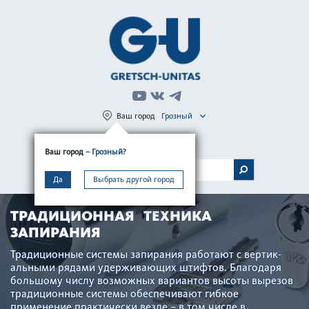
Ваш город
Грозный
Регистрация
Вход
Ваш город
– Грозный?
МЕНЮ
Да
Выбрать другой город
ТРАДИЦИОННАЯ ТЕХНИКА
ЗАПИРАНИЯ
Традицио­нные сис­темы запирания работают с вертик­
альными рядами удерживающих штифтов. Благодаря
большому числу возможных вар­иантов высоты вырезов
традицио­нные сис­темы обеспечивают гибкое
применение практически везде – в том числе в