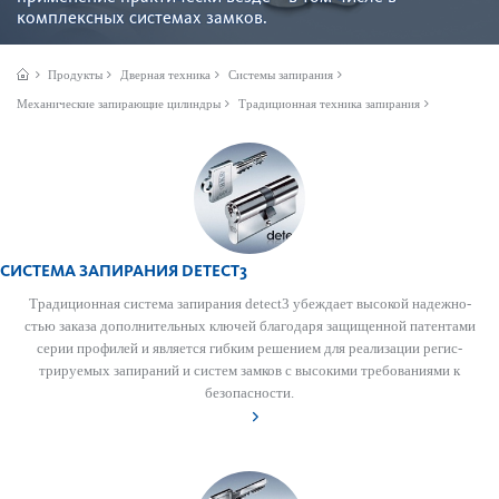
комплексных сис­темах замков.
Продукты
Дверная техника
Системы запирания
Механические запирающие цилиндры
Традиционная техника запирания
СИСТЕМА ЗАПИРАНИЯ DETECT3
Традицио­нная сис­тема запирания detect3 убеждает выс­окой надежно­
стью заказа дополнительных ключей благодаря защищенной патентами
серии профилей и является гибким решением для реал­изации регис­
триру­емых запираний и систем замков с выс­окими требованиями к
безоп­асности.