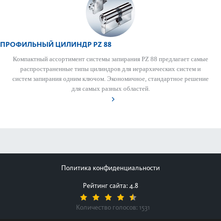
ПРОФИЛЬНЫЙ ЦИЛИНДР PZ 88
Компактный ассортимент сис­темы запирания PZ 88 предлагает самые
распрос­траненные типы цилиндров для иер­архических систем и
систем запирания одним ключом. Экономичное, стандартное решение
для самых разных обла­стей.
Политика конфиденциальности
Рейтинг сайта: 4.8
Количество голосов:
1531