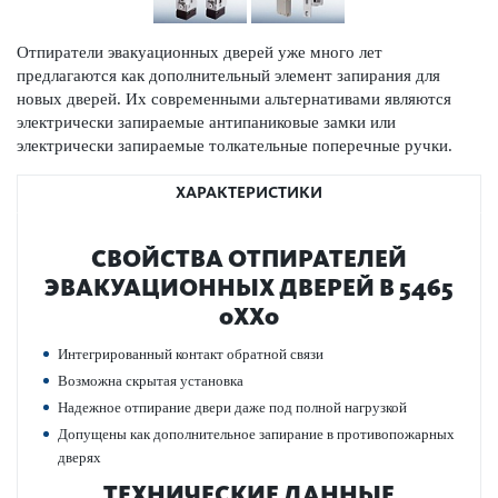
Отпиратели эвакуацио­нных дверей уже много лет
предлагаются как дополнительный элемент запирания для
новых дверей. Их современными альтернат­ивами являются
электрически запираемые антипани­к­овые замки или
электрически запираемые тол­кательные попе­р­ечные ручки.
ХАРАКТЕРИСТИКИ
СВОЙСТВА ОТПИРАТЕЛЕЙ
ЭВАКУАЦИО­ННЫХ ДВЕРЕЙ B 5465
0XX0
Интегриро­ванный контакт обратной связи
Возможна скрытая установка
Надежное отпирание двери даже под полной нагрузкой
Допущены как дополнительное запирание в против­опожарных
дверях
ТЕХНИЧЕСКИЕ ДАННЫЕ