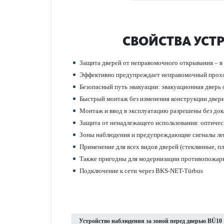
СВОЙСТВА УСТ
Защита дверей от непр­ав­омо­чного открывания – 
Эффективно предупреждает непр­ав­омо­чный прохо
Безоп­асный путь эвакуации: эвакуацио­нная дверь 
Быстрый монтаж без изменения конструкции двер
Монтаж и ввод в эксплуат­ацию разрешены без док
Защита от нен­адлежащего исполь­зования: оптичес
Зоны наблюдения и предупрежд­ающие сигналы лег
Применение для всех видов дверей (стеклянные, пла­
Также пригодны для модернизации против­опожар
Под­ключение к сети через BKS-NET-Türbus
Устройство наблюдения за зоной перед дверью BÜ10