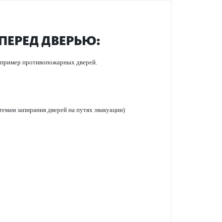
ПЕРЕД ДВЕРЬЮ:
например против­опожарных дверей.
темам запирания дверей на путях эвакуации)