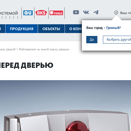
Ваш г
Ваш город
– Грозный?
Я
ПРОДУКЦИЯ
ОБЪЕКТЫ
О КОНЦЕРНЕ
ТЕХПОДДЕРЖК
Да
Выбрать другой
ных дверей
Наблюдение за зоной перед дверью
ПЕРЕД ДВЕРЬЮ