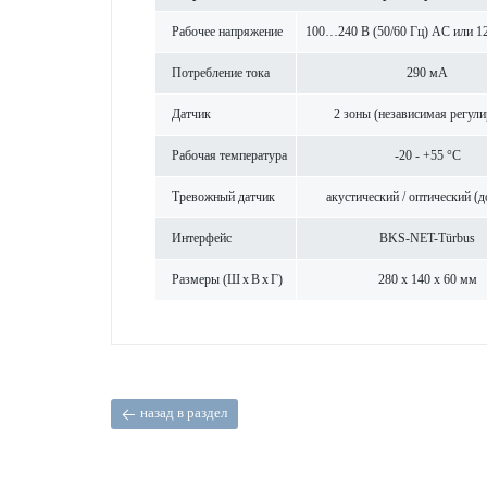
Рабочее напряжение
100…240 В (50/60 Гц) AC или 
Потреб­л­ение тока
290 мА
Датчик
2 зоны (неза­в­исимая регул
Рабочая темпер­атура
-20 - +55 °C
Трев­ожный датчик
аку­стический / оптический (д
Интерфейс
BKS-NET-Türbus
Размеры (Ш x В x Г)
280 x 140 x 60 мм
назад в раздел