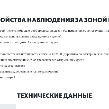
РОЙСТВА НАБЛЮДЕНИЯ ЗА ЗОНОЙ 
в том числе с помощью дообору­дования двери без изменения ее конструкции, 
д или исполь­зование эвакуацио­нных дверей
остается проход­имой в экстр­енном случае
и
азательства компетентности согласно EltVTR (директива по электрическим сис­
кий и аку­стический сигнал тревоги перед открыванием двери
ко наст­раиваются
сти­к­овые, дер­евянные или мет­аллические)
ных дверей
ТЕХНИЧЕСКИЕ ДАННЫЕ