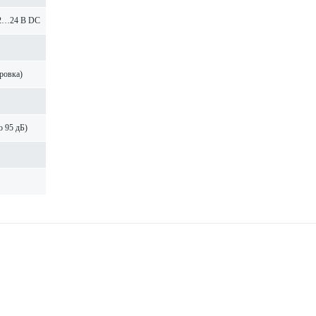
12…24 В DC
ировка)
о 95 дБ)