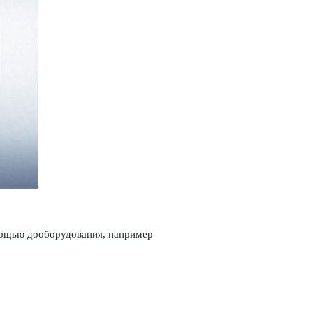
мощью дообору­дования, например