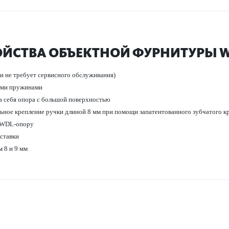
ОЙСТВА ОБЪЕКТНОЙ ФУРНИТУРЫ W
и не требует серв­исного обслуживания)
ими пружинами
а себя опора с большой пове­рхно­стью
льное креп­ление ручки длиной 8 мм при помощи запатентованного зуб­чатого к
т WDL-опору
­т­авки
 8 и 9 мм