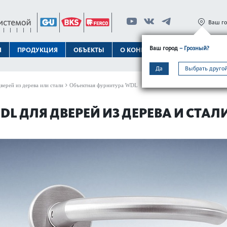
Ваш г
Ваш город
– Грозный?
Я
ПРОДУКЦИЯ
ОБЪЕКТЫ
О КОНЦЕРНЕ
ТЕХПОДДЕРЖК
Да
Выбрать другой
верей из дерева или стали
Объектная фурнитура WDL
L ДЛЯ ДВЕРЕЙ ИЗ ДЕРЕВА И СТАЛ