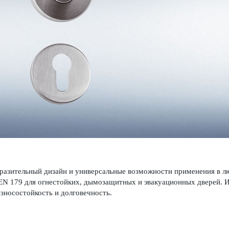
азительный дизайн и унив­ерсальные возможности применения в лю
EN 179 для огн­ес­тойких, дымозащитных и эвакуацио­нных дверей. И
зносос­той­кость и долговечность.