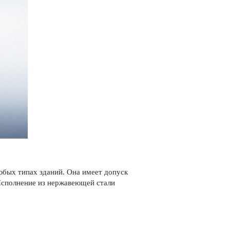
бых типах зданий. Она имеет допуск
сполнение из нерж­а­в­еющей стали