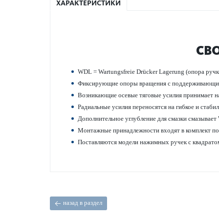
ХАРАКТЕРИСТИКИ
СВ
WDL = Wartungsfreie Drücker Lagerung (опора ручк
Фиксирующие опоры вращения с поддерживающ
Возн­и­к­ающие осевые тяговые усилия принимает н
Радиальные усилия пер­еносятся на гибкое и стаби
Дополнительное углуб­л­ение для смазки смазывае
Монтажные принадлежности входят в комплект пос
Пос­т­авляются модели нажимных ручек с квадратом
назад в раздел