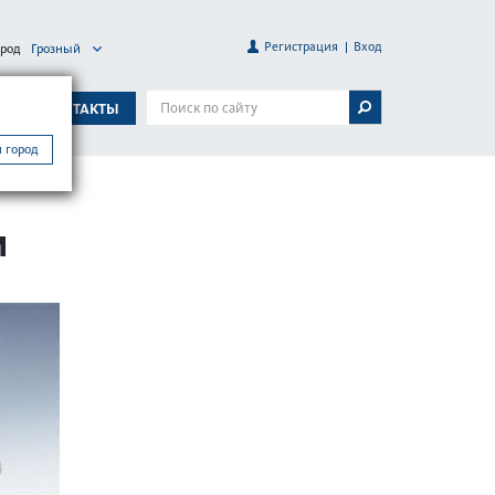
Регистрация
Вход
ород
Грозный
А
КОНТАКТЫ
 город
И