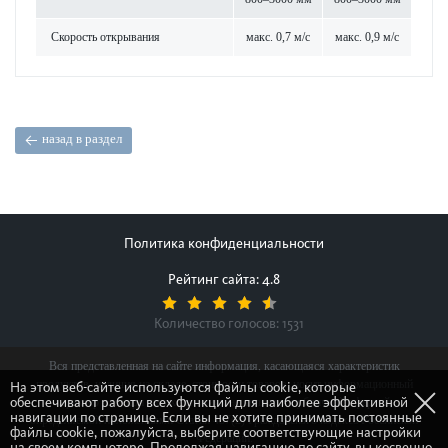
Скор­ость открывания
макс. 0,7 м/с
макс. 0,9 м/с
назад в раздел
Политика конфиденциальности
Рейтинг сайта: 4.8
Количество голосов:
1531
Вся представленная на сайте информация, касающаяся характеристик
продуктов, наличия на складе, стоимости товаров, носит информационный
На этом веб-сайте используются файлы cookie, которые
обеспечивают работу всех функций для наиболее эффективной
характер и ни при каких условиях не является публичной офертой,
навигации по странице. Если вы не хотите принимать постоянные
определяемой положениями Статьи 437(2) Гражданского кодекса Российской
файлы cookie, пожалуйста, выберите соответствующие настройки
Федерации.
на своем компьютере. Продолжая навигацию по сайту, вы косвенно