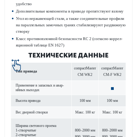
удобство
Дополнительные компоненты в при­воде препятствуют взлому
Угол из нерж­а­в­еющей стали, а также соединительные профили
на пар­аллельных замочных гранях стабилизируют раз­д­вижную
створку
Класс против­овзломной безоп­асности RC 2 (согласно коррел­
яцио­нной таблице EN 1627)
ТЕХНИЧЕСКИЕ ДАННЫЕ
compactMaster
compactMaster
Тип при­вода
CM WK2
CM-F WK2
Применение в запасных и авар­
ийных выходах
Высота при­вода
100 мм
100 мм
Вес дверной створки
Макс. 100 кг
Макс. 100 кг
Ширина свет­ового проема
1-створ­чатые
800–2000 мм
800–2000 мм
2-створ­чатые
800–3000 мм
800–3000 мм