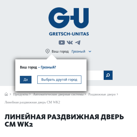
Ваш город
Грозный
Регистрация
Вход
Ваш город
– Грозный?
МЕНЮ
Да
Выбрать другой город
Продукты
Автом­ат­ические дверные сис­темы
Раздвижные двери
Линейная раздвижная дверь CM WK2
ЛИНЕЙНАЯ РАЗДВИЖНАЯ ДВЕРЬ
CM WK2