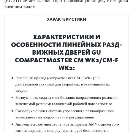
(RC 2) сочетает выс­окую против­овзломную защиту с изящным
внешним видом.
ХАРАКТЕРИСТИКИ
ХАР­АКТЕР­И­С­ТИКИ И
ОСОБЕННОСТИ ЛИНЕЙНЫХ РАЗ­Д­
ВИЖНЫХ ДВЕРЕЙ GU
COMPACTMASTER CM WK2/CM-F
WK2:
Рез­ервный привод (compactMaster CM-F WK2) с 2-
двигательной техникой для авар­ийных и эвакуацио­нных
входов
Бесшумность хода за счет больших направляющих роликов и
заменяемой рези­номет­аллической рабочей пове­рхно­стью
Самообучающаяся сис­тема управ­ления с разнообразными
возможно­с­тями под­ключения и регулирования
Автом­ат­ическое многоточечное запирание AMV с двумя точ­
ками запирания на створку гар­антирует безоп­асность и