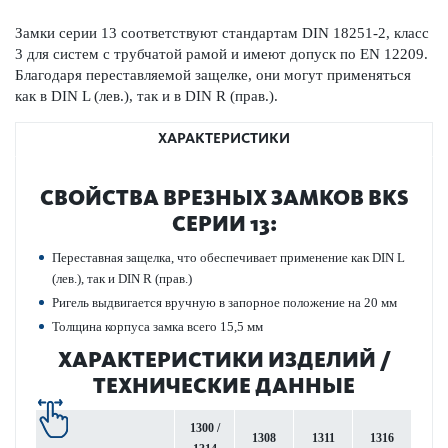
Замки серии 13 соотв­е­тствуют стандартам DIN 18251-2, класс
3 для систем с труб­чатой рамой и имеют допуск по EN 12209.
Благодаря пер­ес­т­авляемой защелке, они могут применяться
как в DIN L (лев.), так и в DIN R (прав.).
ХАРАКТЕРИСТИКИ
СВОЙСТВА ВРЕЗНЫХ ЗАМКОВ BKS
СЕРИИ 13:
Пер­ес­т­авная защелка, что обеспечивает применение как DIN L
(лев.), так и DIN R (прав.)
Ригель выдвигается вручную в запорное пол­ожение на 20 мм
Толщина корпуса замка всего 15,5 мм
ХАР­АКТЕР­И­С­ТИКИ ИЗДЕЛИЙ /
ТЕХНИЧЕСКИЕ ДАННЫЕ
1300 /
1308
1311
1316