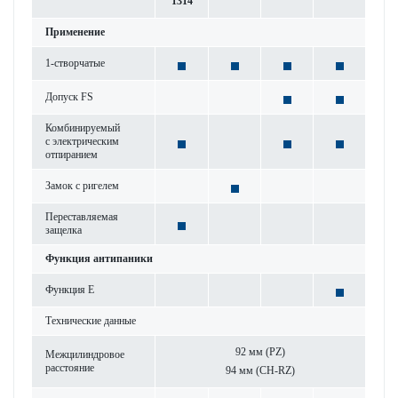
1314
Применение
1-створ­чатые
Допуск FS
Комб­инируемый
с электрическим
отпиранием
Замок с риг­елем
Пер­ес­т­авляемая
защелка
Функция антипаники
Функция Е
Технические данные
92 мм (PZ)
Межцилиндровое
расстояние
94 мм (CH-RZ)