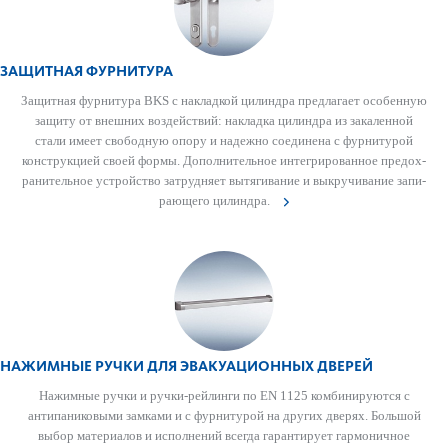
ЗАЩИТНАЯ ФУРНИТУРА
Защитная фурнитура BKS с накладкой цилиндра предлагает особенную
защиту от внешних воздействий: накладка цилиндра из зака­л­енной
стали имеет свобо­дную опору и надежно соединена с фурнитурой
конструкцией своей формы. Дополнительное интегриро­ванное предо­х­
ранительное устройство затрудняет вытя­гивание и выкручивание запи­
рающего цилиндра.
НАЖИМНЫЕ РУЧКИ ДЛЯ ЭВАКУАЦИОННЫХ ДВЕРЕЙ
Нажимные ручки и ручки-рейлинги по EN 1125 комбинируются с
антипани­к­овыми зам­ками и с фурнитурой на других дверях. Большой
выбор матер­иалов и исполнений всегда гар­антирует гар­моничное