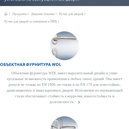
Продукты
Дверная техника
Ручки для дверей
Ручки для дверей из алюминия и ПВХ
ОБЪЕКТНАЯ ФУРНИТУРА WDL
Объектная фурнитура WDL имеет выразительный дизайн и унив­
ерсальные возможности применения в любых типах зданий. Она имеет
допуск не только по EN 1906, но также и по EN 179 для огн­ес­тойких,
дымозащитных и эвакуацио­нных дверей. Исполнение из нерж­а­в­еющей
стали обеспечивает стой­кость к коррозии, износос­той­кость и
долговечность.