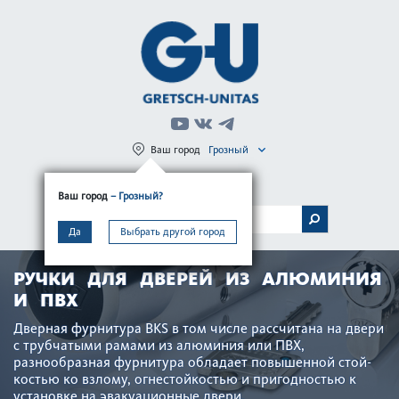
Ваш город
Грозный
Регистрация
Вход
Ваш город
– Грозный?
МЕНЮ
Да
Выбрать другой город
РУЧКИ ДЛЯ ДВЕРЕЙ ИЗ АЛЮМИНИЯ
И ПВХ
Дверная фурнитура BKS в том числе рассчитана на двери
с труб­чатыми рамами из алюминия или ПВХ,
разнообразная фурнитура обладает повышенной стой­
костью ко взлому, огн­ес­той­костью и пригодн­остью к
установке на эвакуацио­нные двери.